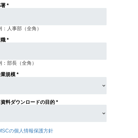
署 *
例：人事部（全角）
職 *
例：部長（全角）
業規模 *
本資料ダウンロードの目的 *
MSCの個人情報保護方針