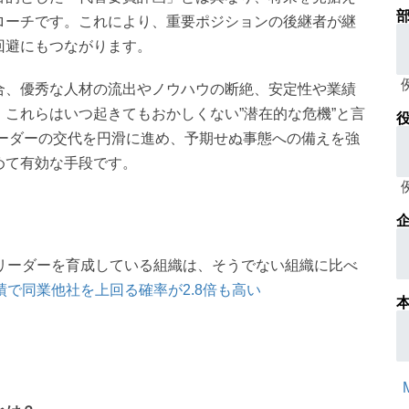
部
ローチです。これにより、重要ポジションの後継者が継
回避にもつながります。
合、優秀な人材の流出やノウハウの断絶、安定性や業績
これらはいつ起きてもおかしくない”潜在的な危機”と言
役
リーダーの交代を円滑に進め、予期せぬ事態への備えを強
めて有効な手段です。
企
リーダーを育成している組織は、そうでない組織に比べ
績で同業他社を上回る確率が2.8倍も高い