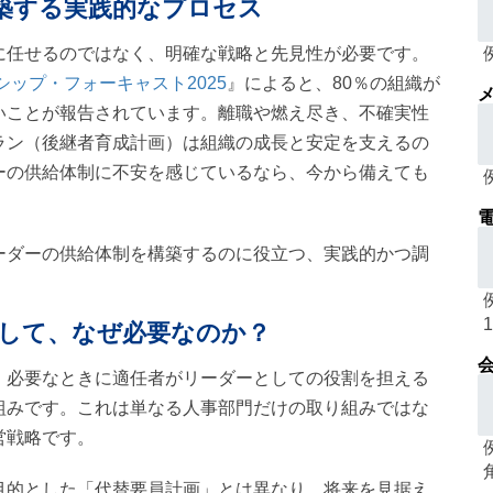
築する実践的なプロセス
に任せるのではなく、明確な戦略と先見性が必要です。
ップ・フォーキャスト2025
』によると、80％の組織が
メ
いことが報告されています。離職や燃え尽き、不確実性
ラン（後継者育成計画）は組織の成長と安定を支えるの
ーの供給体制に不安を感じているなら、今から備えても
電
ーダーの供給体制を構築するのに役立つ、実践的かつ調
して、なぜ必要なのか？
会
、必要なときに適任者がリーダーとしての役割を担える
組みです。これは単なる人事部門だけの取り組みではな
営戦略です。
目的とした「代替要員計画」とは異なり、将来を見据え