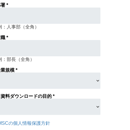
署 *
例：人事部（全角）
職 *
例：部長（全角）
業規模 *
本資料ダウンロードの目的 *
MSCの個人情報保護方針